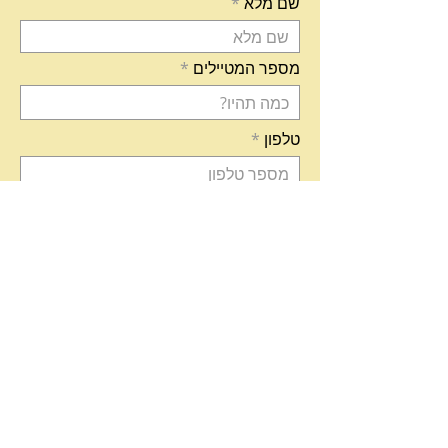
שם מלא
מספר המטיילים
טלפון
כתובת דואר אלקטרוני
r
תאריך מבוקש לטיול *
*
e
q
u
i
איזה סיור מעניין אתכם? ומה תרצו
r
לשאול?
e
d