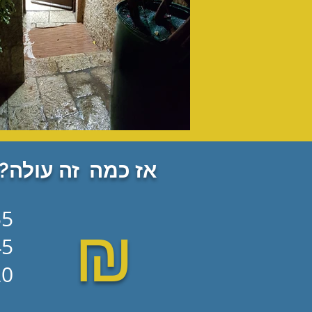
אז כמה זה עולה?
55 ש"ח ל
₪
45 ש"ח 
220 ש"ח לכר